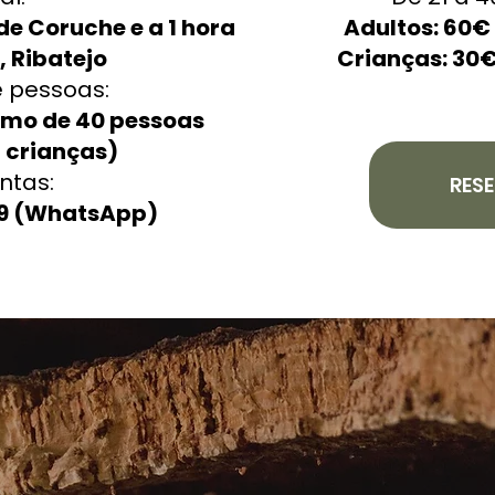
e Coruche e a 1 hora
Adultos: 60€ 
, Ribatejo
Crianças: 30€
 pessoas:
imo de 40 pessoas
 crianças)
ntas:
RES
79 (WhatsApp)