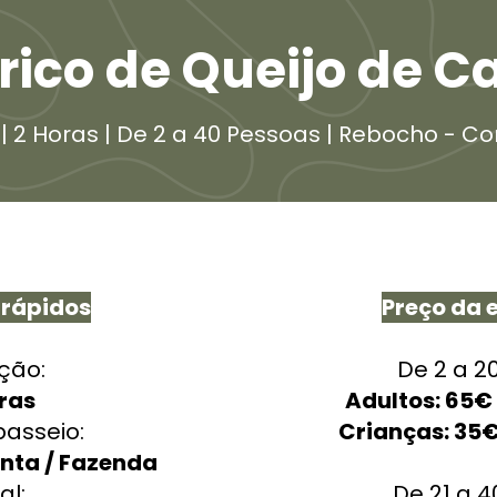
rico de Queijo de C
| 2 Horas | De 2 a 40 Pessoas | Rebocho - Co
 rápidos
Preço da 
ção:
De 2 a 2
ras
Adultos: 65€ 
passeio:
Crianças: 35€
nta / Fazenda
al:
De 21 a 4