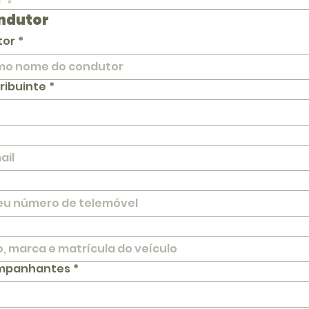
ndutor
tor
*
ribuinte
*
mpanhantes
*