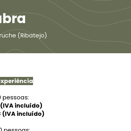
abra
ruche (Ribatejo)
experiência
0 pessoas:
(IVA incluído)
 (IVA incluído)
0 pessoas: