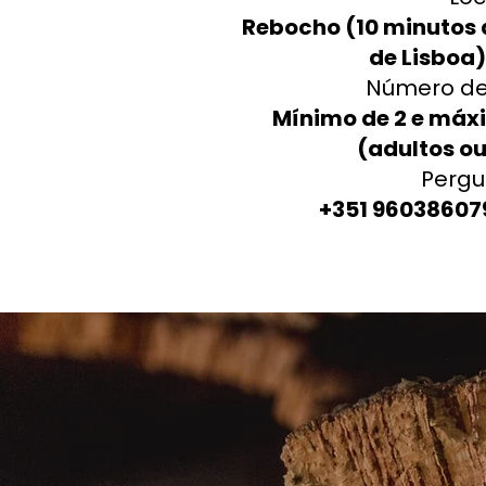
Rebocho (10 minutos d
de Lisboa)
Número de
Mínimo de 2 e máx
(adultos ou
Pergu
+351 9603860