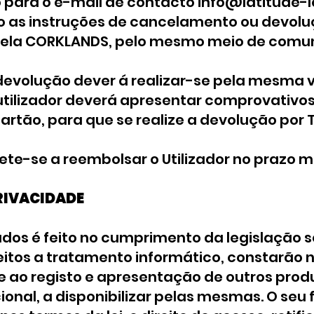
o para o e-mail de contacto
info@latitude-l
 as instruções de cancelamento ou devolu
 pela CORKLANDS, pelo mesmo meio de comu
 devolução dever á realizar-se pela mesma
o utilizador deverá apresentar comprovativ
cartão, para que se realize a devolução por 
e-se a reembolsar o Utilizador no prazo má
PRIVACIDADE
dos é feito no cumprimento da legislação 
eitos a tratamento informático, constarão 
ao registo e apresentação de outros produ
onal, a disponibilizar pelas mesmas. O seu