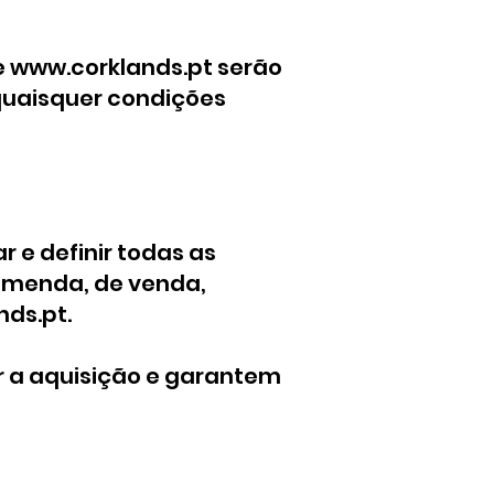
e
www.corklands.pt
serão
quaisquer condições
r e definir todas as
comenda, de venda,
nds.pt
.
r a aquisição e garantem