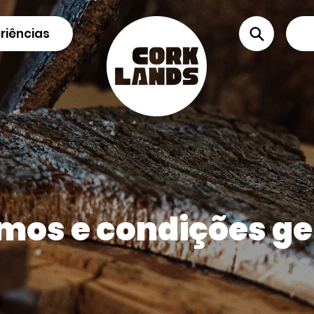
riências
mos e condições ge