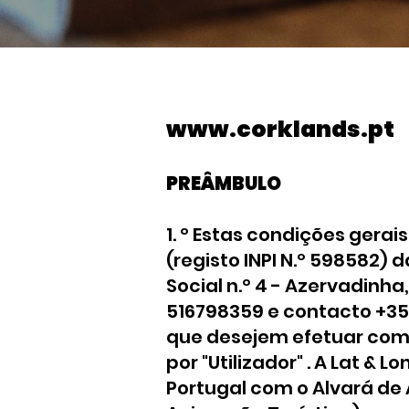
www.corklands.pt
PREÂMBULO
1. º Estas condições ger
(registo INPI N.º 598582) 
Social n.º 4 - Azervadinh
516798359 e contacto +35
que desejem efetuar com
por "Utilizador" . A Lat & 
P
ortugal com o Alvará de 