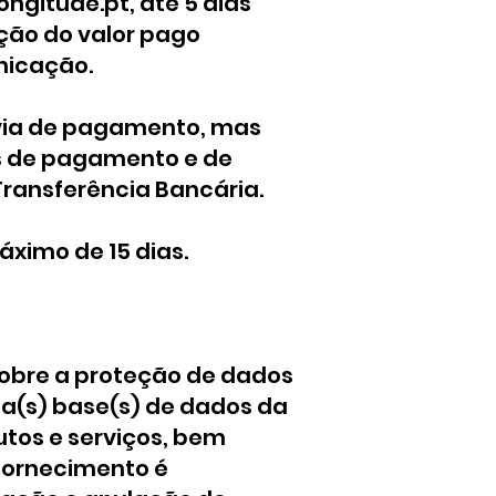
ongitude.pt
, até 5 dias
ção do valor pago
nicação.
 via de pagamento, mas
os de pagamento e de
Transferência Bancária.
ximo de 15 dias.
sobre a proteção de dados
na(s) base(s) de dados da
tos e serviços, bem
 fornecimento é