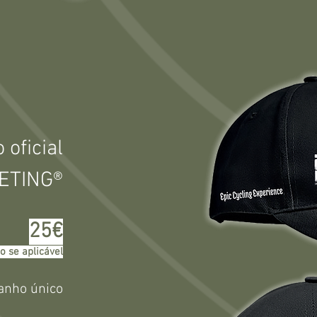
oficial
ETING®​
25€
o se aplicável
nho único