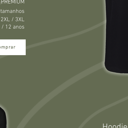
 PREMIUM
s tamanhos
/ 2XL / 3XL
0 / 12 anos
omprar
Hoodie