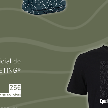
icial do
TING®​
25€
 se aplicável