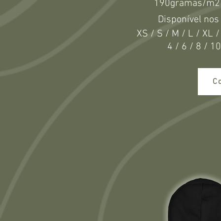
190gramas/m2
Disponível no
XS / S / M / L / XL 
4 / 6 / 8 / 1
C