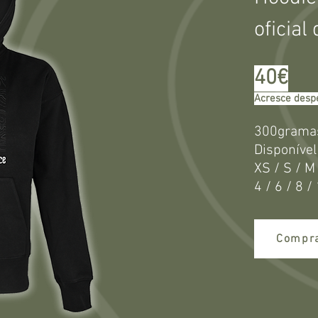
oficia
40€
Acresce despe
300grama
Disponíve
XS / S / M
4 / 6 / 8 /
Compr