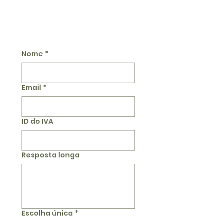
Nome
*
Email
*
ID do IVA
Resposta longa
Escolha única
*